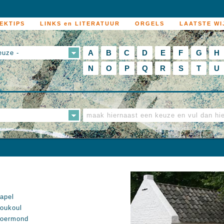
EKTIPS
LINKS en LITERATUUR
ORGELS
LAATSTE WI
A
B
C
D
E
F
G
H
euze -
N
O
P
Q
R
S
T
U
apel
oukoul
oermond