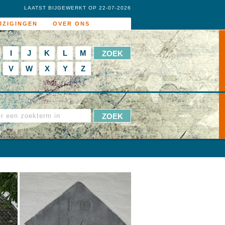
LAATST BIJGEWERKT OP 22-07-2026
JZIGINGEN
OVER ONS
I
J
K
L
M
V
W
X
Y
Z