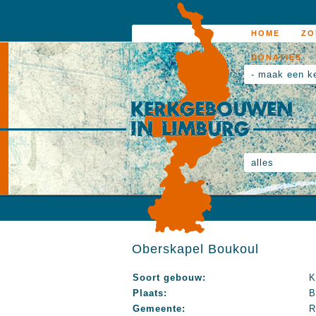
HOME
ZO
DONATIES
- maak een k
alles
Oberskapel Boukoul
Soort gebouw:
K
Plaats:
B
Gemeente:
R