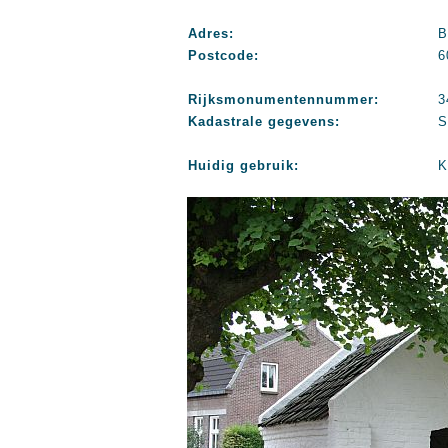
Adres:
B
Postcode:
6
Rijksmonumentennummer:
3
Kadastrale gegevens:
S
Huidig gebruik:
K