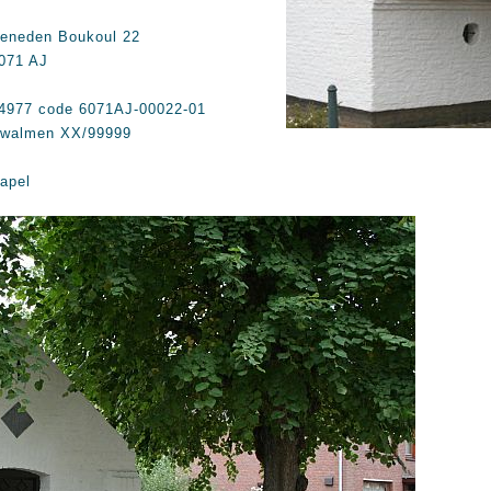
eneden Boukoul 22
071 AJ
4977 code 6071AJ-00022-01
walmen XX/99999
apel