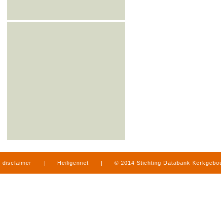
disclaimer
|
Heiligennet
|
© 2014 Stichting Databank Kerkgeb
in Limburg
|
produced by
www.mediamens.nl