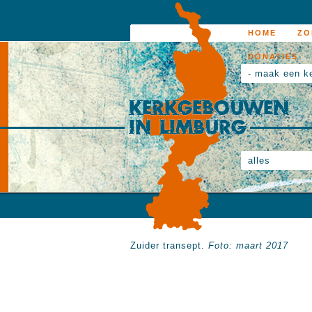
HOME
ZO
DONATIES
- maak een k
alles
Zuider transept.
Foto: maart 2017