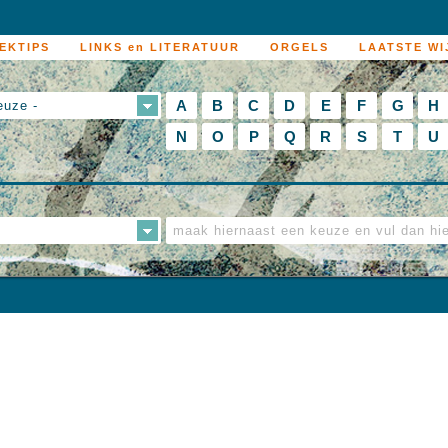
EKTIPS
LINKS en LITERATUUR
ORGELS
LAATSTE WI
A
B
C
D
E
F
G
H
euze -
N
O
P
Q
R
S
T
U