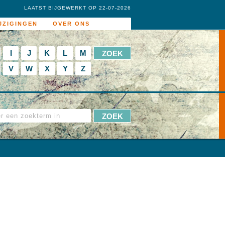
LAATST BIJGEWERKT OP 22-07-2026
JZIGINGEN
OVER ONS
I
J
K
L
M
V
W
X
Y
Z