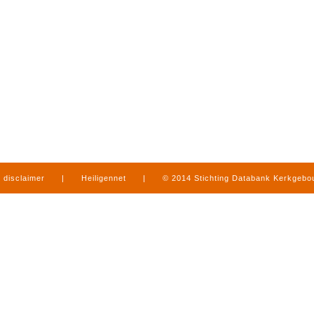
disclaimer
|
Heiligennet
|
© 2014 Stichting Databank Kerkgeb
in Limburg
|
produced by
www.mediamens.nl