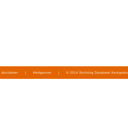
disclaimer
|
Heiligennet
|
© 2014 Stichting Databank Kerkgeb
in Limburg
|
produced by
www.mediamens.nl