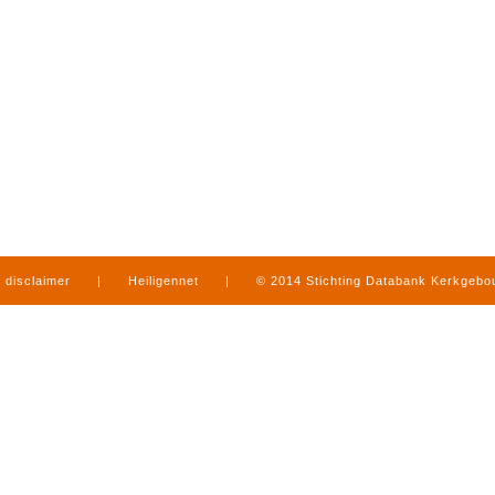
disclaimer
|
Heiligennet
|
© 2014 Stichting Databank Kerkgeb
in Limburg
|
produced by
www.mediamens.nl