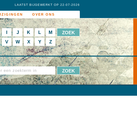
LAATST BIJGEWERKT OP 22-07-2026
JZIGINGEN
OVER ONS
I
J
K
L
M
V
W
X
Y
Z