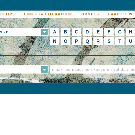
EKTIPS
LINKS en LITERATUUR
ORGELS
LAATSTE WI
A
B
C
D
E
F
G
H
euze -
N
O
P
Q
R
S
T
U