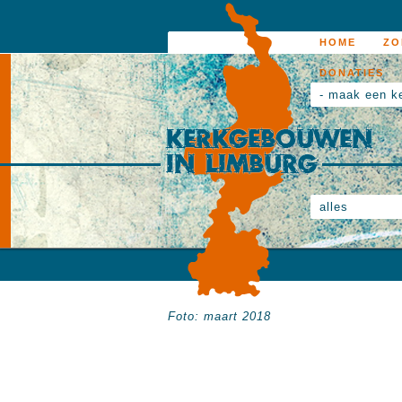
HOME
ZO
DONATIES
- maak een k
alles
Foto: maart 2018