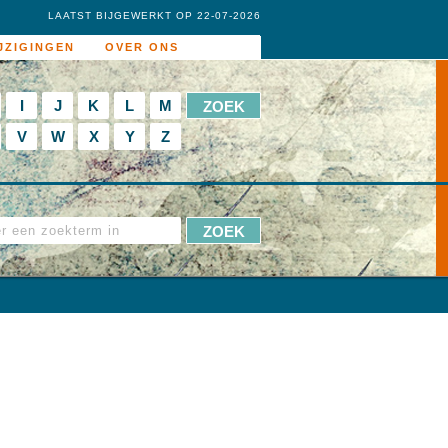
LAATST BIJGEWERKT OP 22-07-2026
JZIGINGEN
OVER ONS
I
J
K
L
M
V
W
X
Y
Z