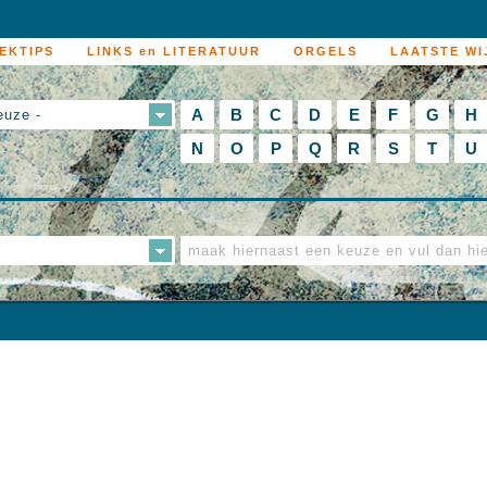
EKTIPS
LINKS en LITERATUUR
ORGELS
LAATSTE WI
A
B
C
D
E
F
G
H
euze -
N
O
P
Q
R
S
T
U