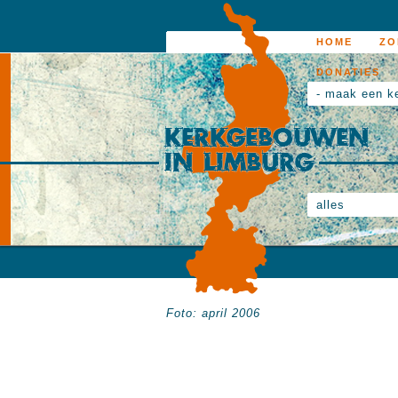
HOME
ZO
DONATIES
- maak een k
alles
Foto: april 2006