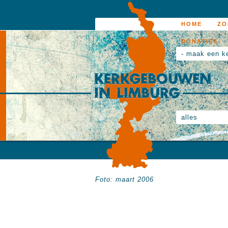
HOME
ZO
DONATIES
- maak een k
alles
Foto: maart 2006