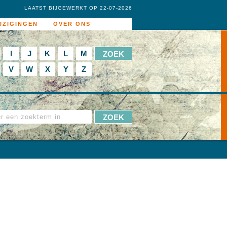
LAATST BIJGEWERKT OP 22-07-2026
JZIGINGEN
OVER ONS
I
J
K
L
M
V
W
X
Y
Z