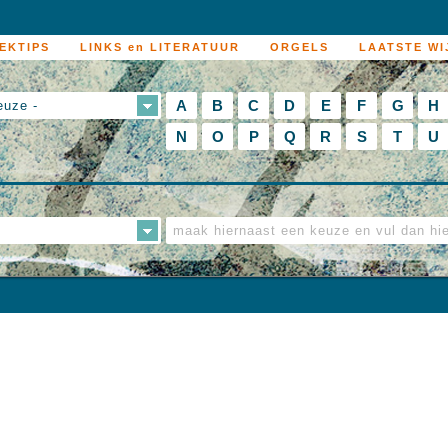
EKTIPS
LINKS en LITERATUUR
ORGELS
LAATSTE WI
A
B
C
D
E
F
G
H
euze -
N
O
P
Q
R
S
T
U