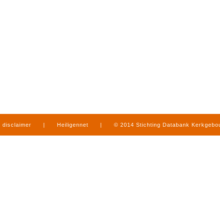
disclaimer
|
Heiligennet
|
© 2014 Stichting Databank Kerkgeb
in Limburg
|
produced by
www.mediamens.nl