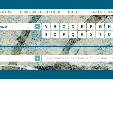
EKTIPS
LINKS en LITERATUUR
ORGELS
LAATSTE WI
A
B
C
D
E
F
G
H
euze -
N
O
P
Q
R
S
T
U