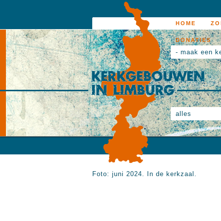
HOME
ZO
DONATIES
- maak een k
alles
Foto: juni 2024. In de kerkzaal.