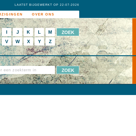
LAATST BIJGEWERKT OP 22-07-2026
JZIGINGEN
OVER ONS
I
J
K
L
M
V
W
X
Y
Z