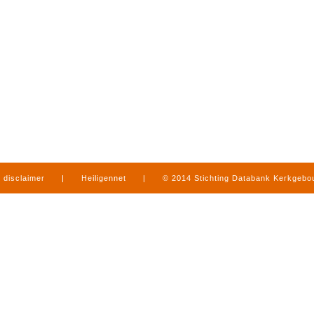
disclaimer
|
Heiligennet
|
© 2014 Stichting Databank Kerkgeb
in Limburg
|
produced by
www.mediamens.nl