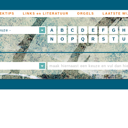
EKTIPS
LINKS en LITERATUUR
ORGELS
LAATSTE WI
A
B
C
D
E
F
G
H
euze -
N
O
P
Q
R
S
T
U