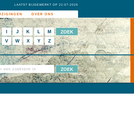
LAATST BIJGEWERKT OP 22-07-2026
JZIGINGEN
OVER ONS
I
J
K
L
M
V
W
X
Y
Z