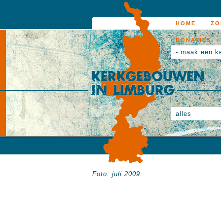
HOME
ZO
DONATIES
- maak een k
alles
Foto: juli 2009