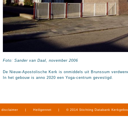
Foto: Sander van Daal, november 2006
De Nieuw-Apostolische Kerk is onmiddels uit Brunssum verdwen
In het gebouw is anno 2020 een Yoga-centrum gevestigd.
disclaimer
|
Heiligennet
|
© 2014 Stichting Databank Kerkgeb
in Limburg
|
produced by
www.mediamens.nl