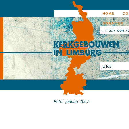
HOME
ZO
DONATIES
- maak een k
alles
Foto: januari 2007