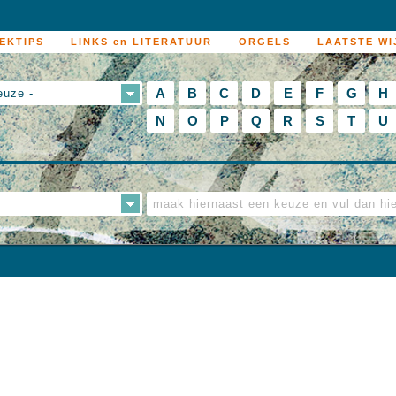
EKTIPS
LINKS en LITERATUUR
ORGELS
LAATSTE WI
A
B
C
D
E
F
G
H
euze -
N
O
P
Q
R
S
T
U