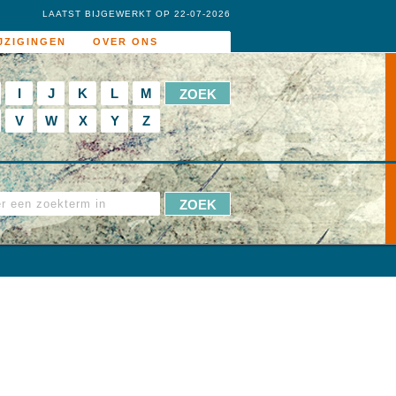
LAATST BIJGEWERKT OP 22-07-2026
JZIGINGEN
OVER ONS
I
J
K
L
M
V
W
X
Y
Z