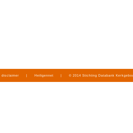
disclaimer
|
Heiligennet
|
© 2014 Stichting Databank Kerkgeb
in Limburg
|
produced by
www.mediamens.nl