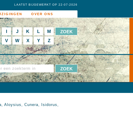
LAATST BIJGEWERKT OP 22-07-2026
JZIGINGEN
OVER ONS
I
J
K
L
M
V
W
X
Y
Z
a, Aloysius, Cunera, Isidorus,