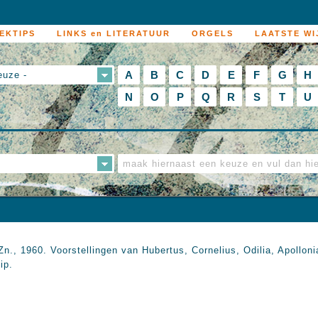
EKTIPS
LINKS en LITERATUUR
ORGELS
LAATSTE WI
A
B
C
D
E
F
G
H
euze -
N
O
P
Q
R
S
T
U
n., 1960. Voorstellingen van Hubertus, Cornelius, Odilia, Apolloni
ip.