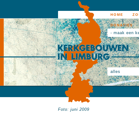
HOME
ZO
DONATIES
- maak een k
alles
Foto: juni 2009