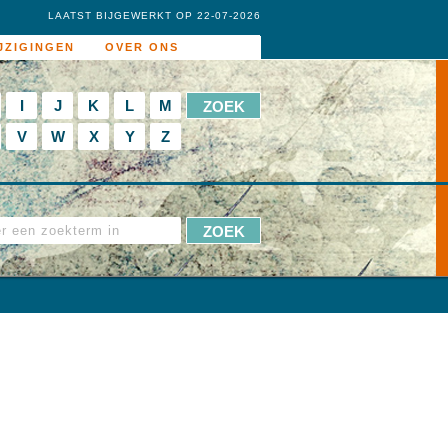
LAATST BIJGEWERKT OP 22-07-2026
JZIGINGEN
OVER ONS
I
J
K
L
M
V
W
X
Y
Z