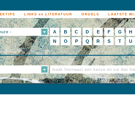
EKTIPS
LINKS en LITERATUUR
ORGELS
LAATSTE WI
A
B
C
D
E
F
G
H
euze -
N
O
P
Q
R
S
T
U