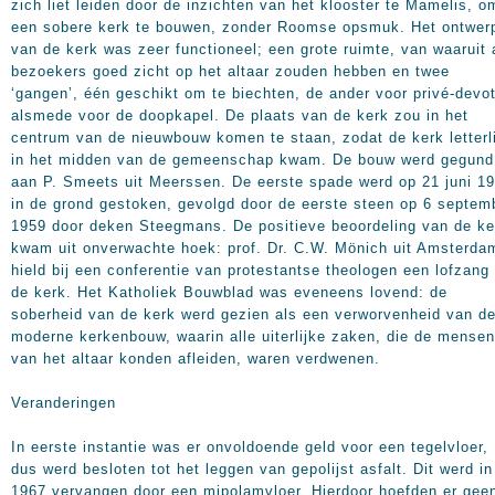
zich liet leiden door de inzichten van het klooster te Mamelis, o
een sobere kerk te bouwen, zonder Roomse opsmuk. Het ontwer
van de kerk was zeer functioneel; een grote ruimte, van waaruit 
bezoekers goed zicht op het altaar zouden hebben en twee
‘gangen’, één geschikt om te biechten, de ander voor privé-devot
alsmede voor de doopkapel. De plaats van de kerk zou in het
centrum van de nieuwbouw komen te staan, zodat de kerk letterl
in het midden van de gemeenschap kwam. De bouw werd gegund
aan P. Smeets uit Meerssen. De eerste spade werd op 21 juni 1
in de grond gestoken, gevolgd door de eerste steen op 6 septem
1959 door deken Steegmans. De positieve beoordeling van de ke
kwam uit onverwachte hoek: prof. Dr. C.W. Mönich uit Amsterda
hield bij een conferentie van protestantse theologen een lofzang
de kerk. Het Katholiek Bouwblad was eveneens lovend: de
soberheid van de kerk werd gezien als een verworvenheid van d
moderne kerkenbouw, waarin alle uiterlijke zaken, die de mensen
van het altaar konden afleiden, waren verdwenen.
Veranderingen
In eerste instantie was er onvoldoende geld voor een tegelvloer,
dus werd besloten tot het leggen van gepolijst asfalt. Dit werd in
1967 vervangen door een mipolamvloer. Hierdoor hoefden er gee