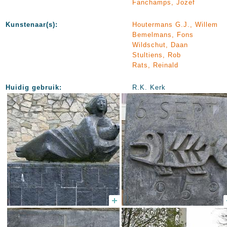
Fanchamps, Jozef
Kunstenaar(s):
Houtermans G.J., Willem
Bemelmans, Fons
Wildschut, Daan
Stultiens, Rob
Rats, Reinald
Huidig gebruik:
R.K. Kerk