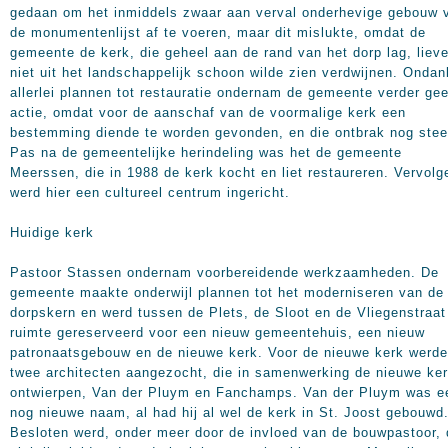
gedaan om het inmiddels zwaar aan verval onderhevige gebouw 
de monumentenlijst af te voeren, maar dit mislukte, omdat de
gemeente de kerk, die geheel aan de rand van het dorp lag, lieve
niet uit het landschappelijk schoon wilde zien verdwijnen. Onda
allerlei plannen tot restauratie ondernam de gemeente verder ge
actie, omdat voor de aanschaf van de voormalige kerk een
bestemming diende te worden gevonden, en die ontbrak nog stee
Pas na de gemeentelijke herindeling was het de gemeente
Meerssen, die in 1988 de kerk kocht en liet restaureren. Vervolg
werd hier een cultureel centrum ingericht.
Huidige kerk
Pastoor Stassen ondernam voorbereidende werkzaamheden. De
gemeente maakte onderwijl plannen tot het moderniseren van de
dorpskern en werd tussen de Plets, de Sloot en de Vliegenstraat
ruimte gereserveerd voor een nieuw gemeentehuis, een nieuw
patronaatsgebouw en de nieuwe kerk. Voor de nieuwe kerk werd
twee architecten aangezocht, die in samenwerking de nieuwe ke
ontwierpen, Van der Pluym en Fanchamps. Van der Pluym was e
nog nieuwe naam, al had hij al wel de kerk in St. Joost gebouwd
Besloten werd, onder meer door de invloed van de bouwpastoor, 