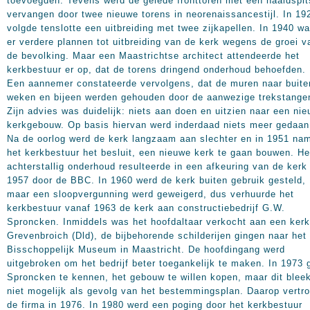
toevoegden. Tevens werd de gelede fronttoren met een naaldspit
vervangen door twee nieuwe torens in neorenaissancestijl. In 19
volgde tenslotte een uitbreiding met twee zijkapellen. In 1940 w
er verdere plannen tot uitbreiding van de kerk wegens de groei v
de bevolking. Maar een Maastrichtse architect attendeerde het
kerkbestuur er op, dat de torens dringend onderhoud behoefden.
Een aannemer constateerde vervolgens, dat de muren naar buite
weken en bijeen werden gehouden door de aanwezige trekstange
Zijn advies was duidelijk: niets aan doen en uitzien naar een ni
kerkgebouw. Op basis hiervan werd inderdaad niets meer gedaan
Na de oorlog werd de kerk langzaam aan slechter en in 1951 na
het kerkbestuur het besluit, een nieuwe kerk te gaan bouwen. He
achterstallig onderhoud resulteerde in een afkeuring van de kerk 
1957 door de BBC. In 1960 werd de kerk buiten gebruik gesteld,
maar een sloopvergunning werd geweigerd, dus verhuurde het
kerkbestuur vanaf 1963 de kerk aan constructiebedrijf G.W.
Sproncken. Inmiddels was het hoofdaltaar verkocht aan een kerk
Grevenbroich (Dld), de bijbehorende schilderijen gingen naar het
Bisschoppelijk Museum in Maastricht. De hoofdingang werd
uitgebroken om het bedrijf beter toegankelijk te maken. In 1973 
Sproncken te kennen, het gebouw te willen kopen, maar dit blee
niet mogelijk als gevolg van het bestemmingsplan. Daarop vertr
de firma in 1976. In 1980 werd een poging door het kerkbestuur