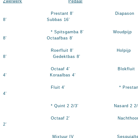
Zwelwerk
Pedaal
Prestant 8’ Diapason
8’ Subbas 16’
* Spitsgamba 8’ Woudpijp
8’ Octaafbas 8’
Roerfluit 8’ Holpijp
8’ Gedektbas 8’
Octaaf 4’ Blokfluit
4’ Koraalbas 4’
Fluit 4’ * Prestan
4’
* Quint 2 2/3’ Nasard 2 2/3
Octaaf 2’ Nachthoor
2’
Mixtuur IV Sesquialte