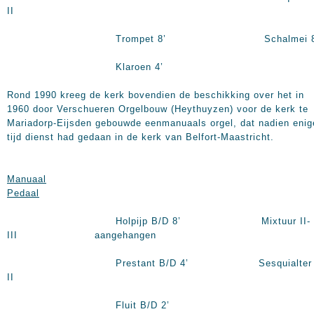
II
Trompet 8’ Schalmei 8
Klaroen 4’
Rond 1990 kreeg de kerk bovendien de beschikking over het in
1960 door Verschueren Orgelbouw (Heythuyzen) voor de kerk te
Mariadorp-Eijsden gebouwde eenmanuaals orgel, dat nadien enig
tijd dienst had gedaan in de kerk van Belfort-Maastricht.
Manuaal
Pedaal
Holpijp B/D 8’ Mixtuur II-
III aangehangen
Prestant B/D 4’ Sesquialter 
II
Fluit B/D 2’