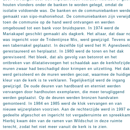
houten vlonders onder de banken te worden gelegd, omdat de
isolatie voldoende was. De banken en de communiebanken werd
gemaakt van sipo-mahoniehout. De communiebanken zijn verwij
toen de communie op de hand werd ontvangen en werden
omgebouwd tot een bank voor bruidsparen. In 1974 werd de
Mariakapel geschikt gemaakt als dagkerk. Het altaar, dat daar n
was ingericht voor de Tridentijnse Mis, werd gewijzigd. Tevens 
een tabernakel geplaatst. In dezelfde tijd werd het H. Agnesbeel
gerestaureerd en herplaatst. In 1980 werd de toren en het dak
gereviseerd. Het bleek, dat als gevolg van betonrot en het
ontbreken van dilatatievoegen het schaaldak aan de kerkhofzijd
muren zwaar had beschadigd door krimpen en uitzetting. Het dak
werd geïsoleerd en de muren werden gecoat, waarmee de huidig
kleur van de kerk is te verklaren. Tegelijkertijd werd de ingang
gewijzigd. De oude deuren van hardboard en eterniet werden
vervangen door hardhouten exemplaren, die meer terugliggend
werden geplaatst. Op de deuren werden bronzen handvaten
gemonteerd. In 1984 en 1985 werd de klok vervangen en van
nieuwe wijzerplaten voorzien. Aan de rechterzijde werd in 1997 
gedeelte afgeschot en ingericht tot vergaderruimte en spreekkam
Hierbij kwam één van de ramen van Wildschut in deze ruimte
terecht, zodat het niet meer vanuit de kerk is te zien.