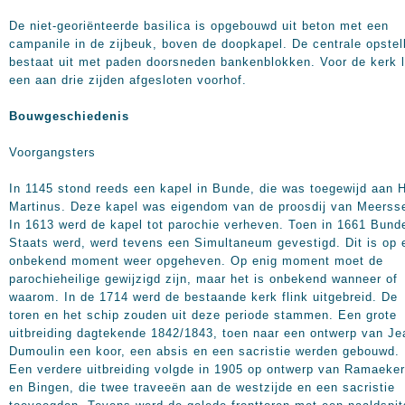
De niet-georiënteerde basilica is opgebouwd uit beton met een
campanile in de zijbeuk, boven de doopkapel. De centrale opstel
bestaat uit met paden doorsneden bankenblokken. Voor de kerk l
een aan drie zijden afgesloten voorhof.
Bouwgeschiedenis
Voorgangsters
In 1145 stond reeds een kapel in Bunde, die was toegewijd aan 
Martinus. Deze kapel was eigendom van de proosdij van Meerss
In 1613 werd de kapel tot parochie verheven. Toen in 1661 Bund
Staats werd, werd tevens een Simultaneum gevestigd. Dit is op 
onbekend moment weer opgeheven. Op enig moment moet de
parochieheilige gewijzigd zijn, maar het is onbekend wanneer of
waarom. In de 1714 werd de bestaande kerk flink uitgebreid. De
toren en het schip zouden uit deze periode stammen. Een grote
uitbreiding dagtekende 1842/1843, toen naar een ontwerp van Je
Dumoulin een koor, een absis en een sacristie werden gebouwd.
Een verdere uitbreiding volgde in 1905 op ontwerp van Ramaeke
en Bingen, die twee traveeën aan de westzijde en een sacristie