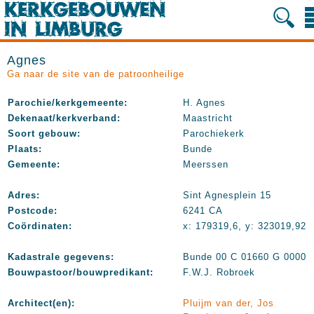
Agnes
Ga naar de site van de patroonheilige
Parochie/kerkgemeente:
H. Agnes
Dekenaat/kerkverband:
Maastricht
Soort gebouw:
Parochiekerk
Plaats:
Bunde
Gemeente:
Meerssen
Adres:
Sint Agnesplein 15
Postcode:
6241 CA
Coördinaten:
x: 179319,6, y: 323019,92
Kadastrale gegevens:
Bunde 00 C 01660 G 0000
Bouwpastoor/bouwpredikant:
F.W.J. Robroek
Architect(en):
Pluijm van der, Jos