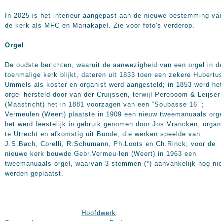
In 2025 is het interieur aangepast aan de nieuwe bestemming va
de kerk als MFC en Mariakapel. Zie voor foto's verderop.
Orgel
De oudste berichten, waaruit de aanwezigheid van een orgel in d
toenmalige kerk blijkt, dateren uit 1833 toen een zekere Hubertu
Ummels als koster en organist werd aangesteld; in 1853 werd he
orgel hersteld door van der Cruijssen, terwijl Pereboom & Leijser
(Maastricht) het in 1881 voorzagen van een “Soubasse 16’”;
Vermeulen (Weert) plaatste in 1909 een nieuw tweemanuaals orge
het werd feestelijk in gebruik genomen door Jos Vrancken, organ
te Utrecht en afkomstig uit Bunde, die werken speelde van
J.S.Bach, Corelli, R.Schumann, Ph.Loots en Ch.Rinck; voor de
nieuwe kerk bouwde Gebr.Vermeu-len (Weert) in 1963 een
tweemanuaals orgel, waarvan 3 stemmen (*) aanvankelijk nog ni
werden geplaatst.
Hoofdwerk