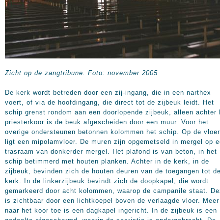
Zicht op de zangtribune. Foto: november 2005
De kerk wordt betreden door een zij-ingang, die in een narthex
voert, of via de hoofdingang, die direct tot de zijbeuk leidt. Het
schip grenst rondom aan een doorlopende zijbeuk, alleen achter 
priesterkoor is de beuk afgescheiden door een muur. Voor het
overige ondersteunen betonnen kolommen het schip. Op de vloer
ligt een mipolamvloer. De muren zijn opgemetseld in mergel op 
trasraam van donkerder mergel. Het plafond is van beton, in het
schip betimmerd met houten planken. Achter in de kerk, in de
zijbeuk, bevinden zich de houten deuren van de toegangen tot d
kerk. In de linkerzijbeuk bevindt zich de doopkapel, die wordt
gemarkeerd door acht kolommen, waarop de campanile staat. D
is zichtbaar door een lichtkoepel boven de verlaagde vloer. Meer
naar het koor toe is een dagkapel ingericht. In de zijbeuk is een