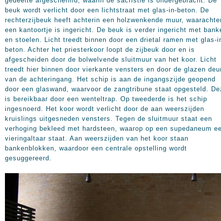
gedeelte afgeschermd, waarin de sacristie is ondergebracht. De
beuk wordt verlicht door een lichtstraat met glas-in-beton. De
rechterzijbeuk heeft achterin een holzwenkende muur, waarachte
een kantoortje is ingericht. De beuk is verder ingericht met bank
en stoelen. Licht treedt binnen door een drietal ramen met glas-i
beton. Achter het priesterkoor loopt de zijbeuk door en is
afgescheiden door de bolwelvende sluitmuur van het koor. Licht
treedt hier binnen door vierkante vensters en door de glazen deu
van de achteringang. Het schip is aan de ingangszijde geopend
door een glaswand, waarvoor de zangtribune staat opgesteld. De
is bereikbaar door een wenteltrap. Op tweederde is het schip
ingesnoerd. Het koor wordt verlicht door de aan weerszijden
kruislings uitgesneden vensters. Tegen de sluitmuur staat een
verhoging bekleed met hardsteen, waarop op een supedaneum e
vieringaltaar staat. Aan weerszijden van het koor staan
bankenblokken, waardoor een centrale opstelling wordt
gesuggereerd.