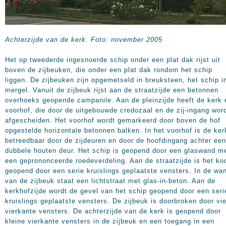
Achterzijde van de kerk. Foto: november 2005
Het op tweederde ingesnoerde schip onder een plat dak rijst uit
boven de zijbeuken, die onder een plat dak rondom het schip
liggen. De zijbeuken zijn opgemetseld in breuksteen, het schip i
mergel. Vanuit de zijbeuk rijst aan de straatzijde een betonnen
overhoeks geopende campanile. Aan de pleinzijde heeft de kerk 
voorhof, die door de uitgebouwde credozaal en de zij-ingang wor
afgescheiden. Het voorhof wordt gemarkeerd door boven de hof
opgestelde horizontale betonnen balken. In het voorhof is de ker
betreedbaar door de zijdeuren en door de hoofdingang achter een
dubbele houten deur. Het schip is geopend door een glaswand m
een geprononceerde roedeverdeling. Aan de straatzijde is het ko
geopend door een serie kruislings geplaatste vensters. In de wa
van de zijbeuk staat een lichtstraat met glas-in-beton. Aan de
kerkhofzijde wordt de gevel van het schip geopend door een seri
kruislings geplaatste vensters. De zijbeuk is doorbroken door vie
vierkante vensters. De achterzijde van de kerk is geopend door
kleine vierkante vensters in de zijbeuk en een toegang in een