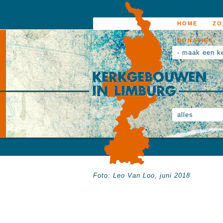
HOME
ZO
DONATIES
- maak een k
alles
Foto: Leo Van Loo, juni 2018