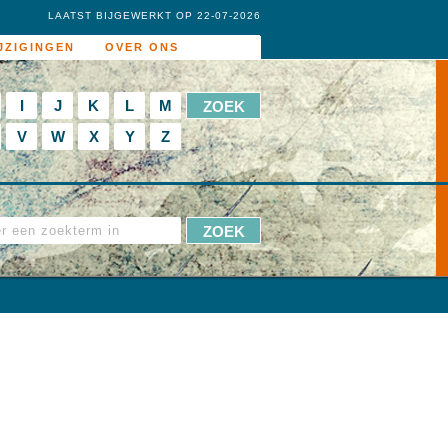
LAATST BIJGEWERKT OP 22-07-2026
JZIGINGEN
OVER ONS
I
J
K
L
M
V
W
X
Y
Z