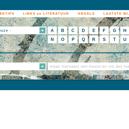
EKTIPS
LINKS en LITERATUUR
ORGELS
LAATSTE WI
A
B
C
D
E
F
G
H
euze -
N
O
P
Q
R
S
T
U