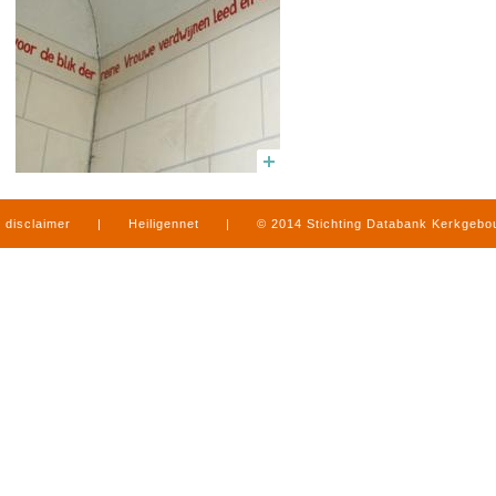
disclaimer
|
Heiligennet
|
© 2014 Stichting Databank Kerkgeb
in Limburg
|
produced by
www.mediamens.nl