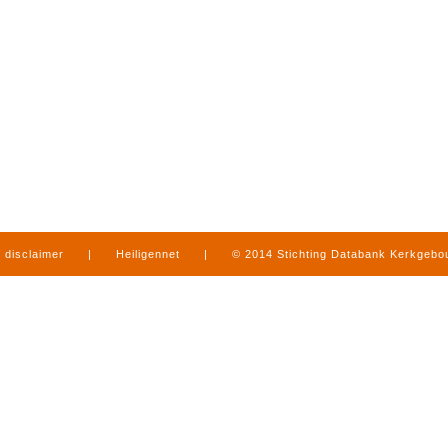
disclaimer
|
Heiligennet
|
© 2014 Stichting Databank Kerkgeb
in Limburg
|
produced by
www.mediamens.nl