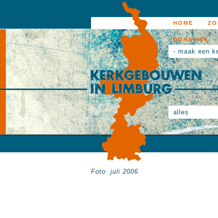
HOME
ZO
DONATIES
- maak een k
alles
Foto: juli 2006