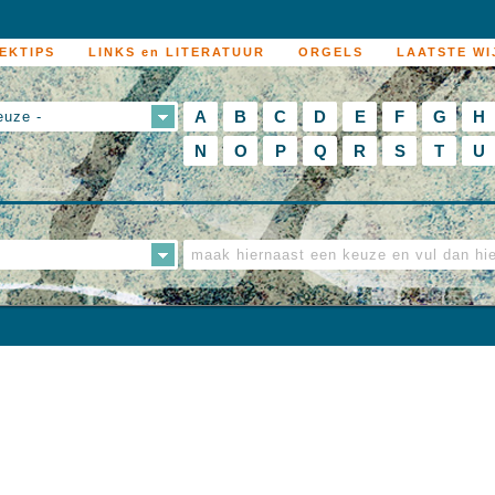
EKTIPS
LINKS en LITERATUUR
ORGELS
LAATSTE WI
A
B
C
D
E
F
G
H
euze -
N
O
P
Q
R
S
T
U