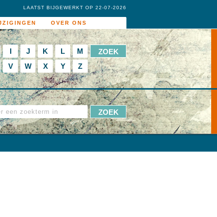
LAATST BIJGEWERKT OP 22-07-2026
JZIGINGEN
OVER ONS
I
J
K
L
M
V
W
X
Y
Z