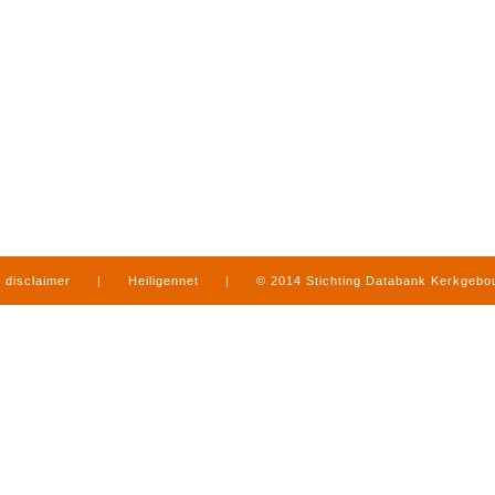
disclaimer
|
Heiligennet
|
© 2014 Stichting Databank Kerkgeb
in Limburg
|
produced by
www.mediamens.nl