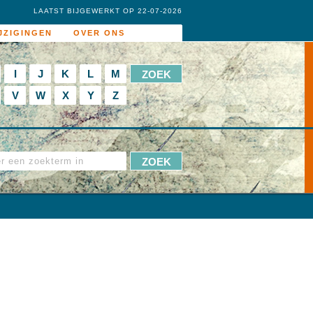
LAATST BIJGEWERKT OP 22-07-2026
JZIGINGEN
OVER ONS
I
J
K
L
M
V
W
X
Y
Z