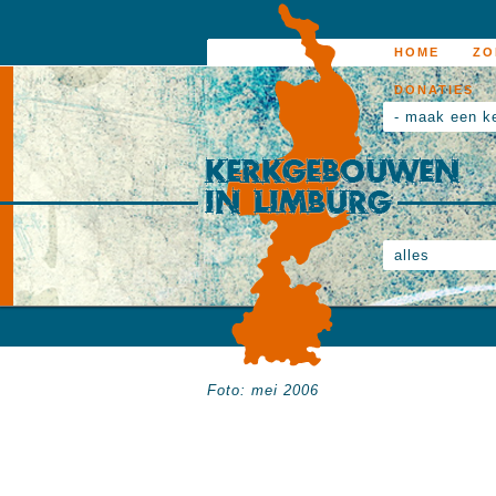
HOME
ZO
DONATIES
- maak een k
alles
Foto: mei 2006