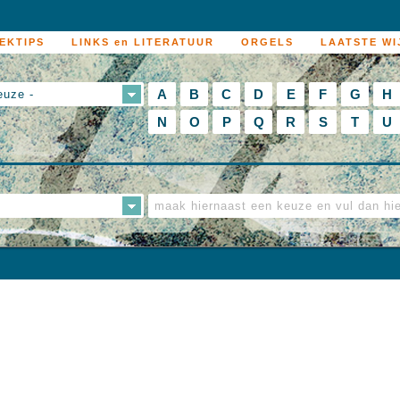
EKTIPS
LINKS en LITERATUUR
ORGELS
LAATSTE WI
A
B
C
D
E
F
G
H
euze -
N
O
P
Q
R
S
T
U