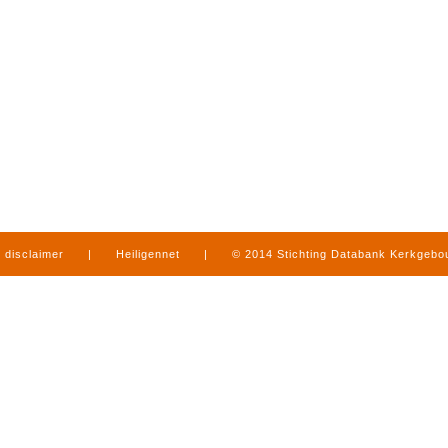
disclaimer
|
Heiligennet
|
© 2014 Stichting Databank Kerkgeb
in Limburg
|
produced by
www.mediamens.nl