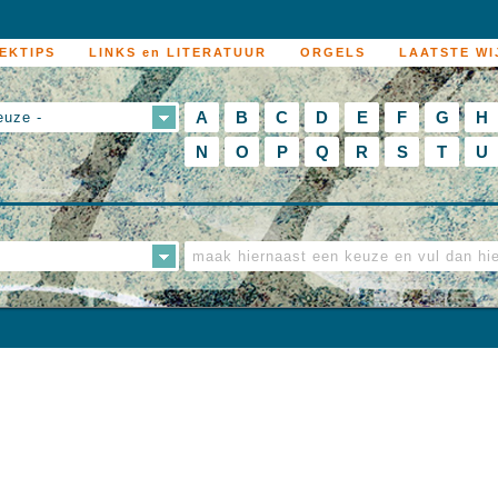
EKTIPS
LINKS en LITERATUUR
ORGELS
LAATSTE WI
A
B
C
D
E
F
G
H
euze -
N
O
P
Q
R
S
T
U