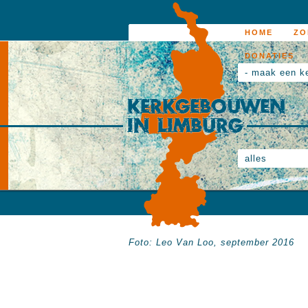
HOME
ZO
DONATIES
- maak een k
alles
Foto:
Leo
Van Loo,
september 2016