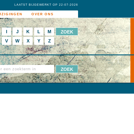
LAATST BIJGEWERKT OP 22-07-2026
JZIGINGEN
OVER ONS
I
J
K
L
M
V
W
X
Y
Z