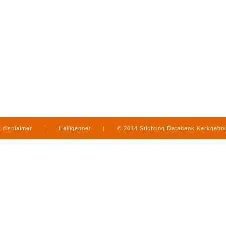
disclaimer
|
Heiligennet
|
© 2014 Stichting Databank Kerkgeb
in Limburg
|
produced by
www.mediamens.nl