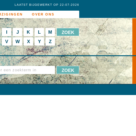
LAATST BIJGEWERKT OP 22-07-2026
JZIGINGEN
OVER ONS
I
J
K
L
M
V
W
X
Y
Z