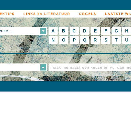
EKTIPS
LINKS en LITERATUUR
ORGELS
LAATSTE WI
A
B
C
D
E
F
G
H
euze -
N
O
P
Q
R
S
T
U