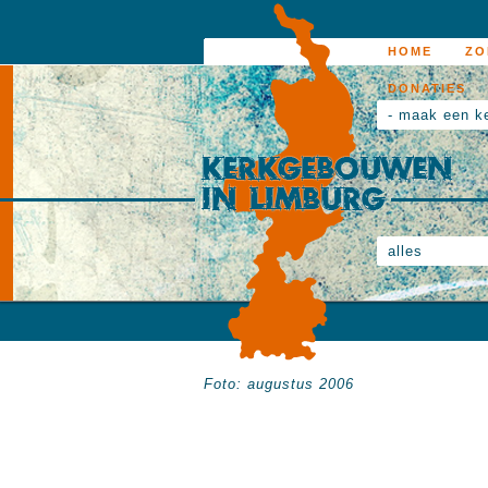
HOME
ZO
DONATIES
- maak een k
alles
Foto: augustus 2006