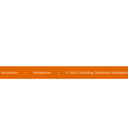
disclaimer
|
Heiligennet
|
© 2014 Stichting Databank Kerkgeb
in Limburg
|
produced by
www.mediamens.nl