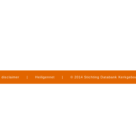
disclaimer
|
Heiligennet
|
© 2014 Stichting Databank Kerkgeb
in Limburg
|
produced by
www.mediamens.nl