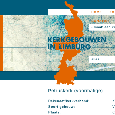
HOME
ZO
DONATIES
- maak een k
alles
Petruskerk (voormalige)
Dekenaat/kerkverband:
K
Soort gebouw:
V
Plaats:
C