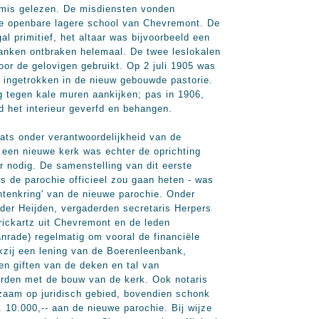
 mis gelezen. De misdiensten vonden
 de openbare lagere school van Chevremont. De
al primitief, het altaar was bijvoorbeeld een
 banken ontbraken helemaal. De twee leslokalen
oor de gelovigen gebruikt. Op 2 juli 1905 was
l ingetrokken in de nieuw gebouwde pastorie.
og tegen kale muren aankijken; pas in 1906,
 het interieur geverfd en behangen.
ats onder verantwoordelijkheid van de
een nieuwe kerk was echter de oprichting
r nodig. De samenstelling van dit eerste
ls de parochie officieel zou gaan heten - was
ntenkring' van de nieuwe parochie. Onder
der Heijden, vergaderden secretaris Herpers
rickartz uit Chevremont en de leden
nrade) regelmatig om vooral de financiële
kzij een lening van de Boerenleenbank,
en giften van de deken en tal van
worden met de bouw van de kerk. Ook notaris
zaam op juridisch gebied, bovendien schonk
ƒ. 10.000,-- aan de nieuwe parochie. Bij wijze