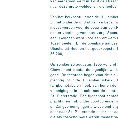
van eerbetoon werd in 1919 de straat
naar deze grote weldoener, die leefd
Van het kerkbestuur van de H. Lambe
zij het onder de uitdrukkelijke bepali
moest worden voor de bouw van een R
echter voorlopig van later zorg. Spon
aan. Gekozen werd voor een ontwerp i
Jozef Seelen. Bij de openbare aanbes
Ubachs uit Heerlen het goedkoopste, h
36.200,--.
Op zondag 20 augustus 1905 vond offi
Chevremont plaats, de eigenlijke wer
gang. De feestdag begon voor de nieu
plechtig lof in de H. Lambertuskerk. 
talrijke notabelen - ook van buiten de 
verenigingen in optocht met de eerste
St. Pietersrade. Een tijdgenoot schree
prachtig en trok onder voortdurende m
en Zangvereenigingen afwisselend uitg
door naar St. Pietersrade onder het 
die als toeschouwers waren toegestro