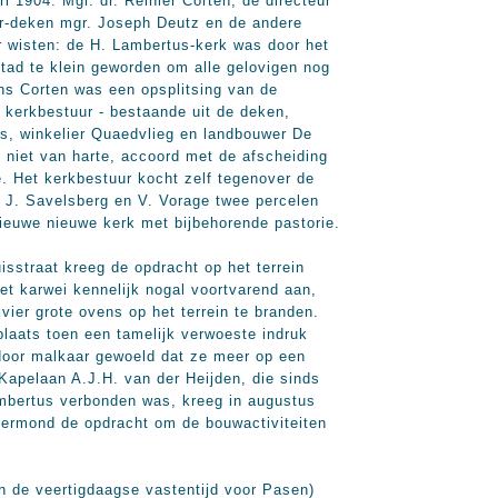
i 1904. Mgr. dr. Reinier Corten, de directeur
or-deken mgr. Joseph Deutz en de andere
er wisten: de H. Lambertus-kerk was door het
tad te klein geworden om alle gelovigen nog
ns Corten was een opsplitsing van de
 kerkbestuur - bestaande uit de deken,
s, winkelier Quaedvlieg en landbouwer De
et niet van harte, accoord met de afscheiding
e. Het kerkbestuur kocht zelf tegenover de
 J. Savelsberg en V. Vorage twee percelen
euwe nieuwe kerk met bijbehorende pastorie.
isstraat kreeg de opdracht op het terrein
et karwei kennelijk nogal voortvarend aan,
vier grote ovens op het terrein te branden.
aats toen een tamelijk verwoeste indruk
 door malkaar gewoeld dat ze meer op een
 Kapelaan A.J.H. van der Heijden, die sinds
mbertus verbonden was, kreeg in augustus
ermond de opdracht om de bouwactiviteiten
n de veertigdaagse vastentijd voor Pasen)