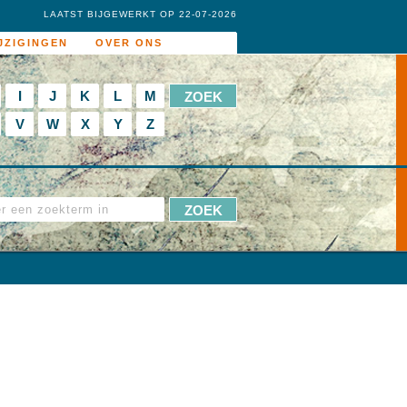
LAATST BIJGEWERKT OP 22-07-2026
JZIGINGEN
OVER ONS
I
J
K
L
M
V
W
X
Y
Z