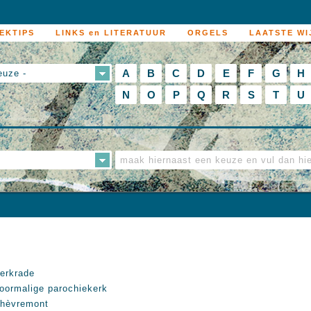
EKTIPS
LINKS en LITERATUUR
ORGELS
LAATSTE WI
A
B
C
D
E
F
G
H
euze -
N
O
P
Q
R
S
T
U
erkrade
oormalige parochiekerk
hèvremont