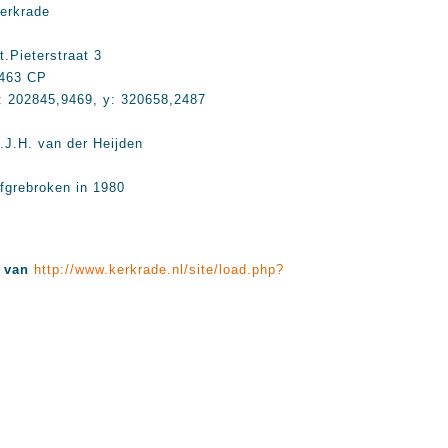
erkrade
t.Pieterstraat 3
463 CP
: 202845,9469, y: 320658,2487
.J.H. van der Heijden
fgrebroken in 1980
n van
http://www.kerkrade.nl/site/load.php?