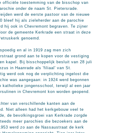
e officiële toestemming van de bisschop van
arochie onder de naam St. Pietersrade.
eijden werd de eerste pastoor van de nieuwe
0 bleef hij als zieleherder aan de parochie
d hij ook in Chevremont begraven. Te zijner
door de gemeente Kerkrade een straat in deze
 Petruskerk genoemd.
rspoedig en al in 1919 zag men zich
straat grond aan te kopen voor de vestiging
n kapel. Bij bisschoppelijk besluit van 28 juli
zus in Haanrade als 'filiaal' van St.
ntig werd ook nog de verplichting ingelost die
chie was aangegaan: in 1924 werd begonnen
katholieke jongensschool, terwijl al een jaar
Ursulinen in Chevremont kon worden geopend.
hter van verschillende kanten aan de
. Niet alleen had het kerkgebouw veel te
ade, de bevolkingsgroei van Kerkrade zorgde
steeds meer parochies die bezoekers aan de
1953 werd zo aan de Nassaustraat de kerk