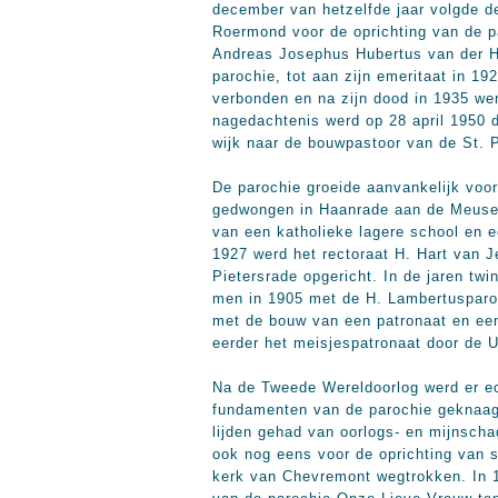
december van hetzelfde jaar volgde d
Roermond voor de oprichting van de p
Andreas Josephus Hubertus van der H
parochie, tot aan zijn emeritaat in 192
verbonden en na zijn dood in 1935 wer
nagedachtenis werd op 28 april 1950 
wijk naar de bouwpastoor van de St.
De parochie groeide aanvankelijk voo
gedwongen in Haanrade aan de Meuser
van een katholieke lagere school en ee
1927 werd het rectoraat H. Hart van Je
Pietersrade opgericht. In de jaren twi
men in 1905 met de H. Lambertusparo
met de bouw van een patronaat en een 
eerder het meisjespatronaat door de 
Na de Tweede Wereldoorlog werd er ec
fundamenten van de parochie geknaagd
lijden gehad van oorlogs- en mijnsch
ook nog eens voor de oprichting van 
kerk van Chevremont wegtrokken. In 