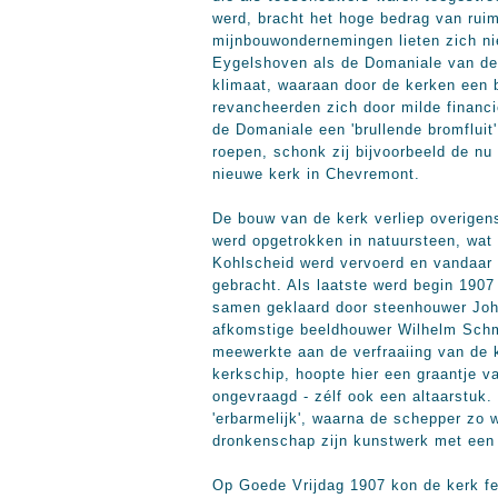
werd, bracht het hoge bedrag van ruim
mijnbouwondernemingen lieten zich nie
Eygelshoven als de Domaniale van de 
klimaat, waaraan door de kerken een b
revancheerden zich door milde financi
de Domaniale een 'brullende bromfluit
roepen, schonk zij bijvoorbeeld de nu
nieuwe kerk in Chevremont.
De bouw van de kerk verliep overigen
werd opgetrokken in natuursteen, wat 
Kohlscheid werd vervoerd en vandaar
gebracht. Als laatste werd begin 1907 
samen geklaard door steenhouwer Joh
afkomstige beeldhouwer Wilhelm Schm
meewerkte aan de verfraaiing van de k
kerkschip, hoopte hier een graantje 
ongevraagd - zélf ook een altaarstuk.
'erbarmelijk', waarna de schepper zo 
dronkenschap zijn kunstwerk met een 
Op Goede Vrijdag 1907 kon de kerk fe