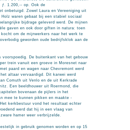
 ƒ. 1.200,-- op. Ook de
t onbetuigd. Zowel Laura en Vereeniging uit
Holz waren gebaat bij een stabiel sociaal
elangrijke bijdrage geleverd werd. De mijnen
ële gaven en ook door giften in natura: toen
' kocht om de mijnwerkers naar het werk te
 overbodig geworden oude bedrijfsklok aan de
s voorspoedig. De buitenkant van het gebouw
per trein vanuit een groeve in Moresnet naar
 met paard en wagen naar Chevremont werd
het altaar vervaardigd. Dit karwei werd
an Comuth uit Venlo en de uit Kerkrade
itz. Een beeldhouwer uit Roermond, die
apitelen bovenaan de pijlers in het
van mee te kunnen pikken en maakte -
 Het kerkbestuur vond het resultaat echter
woedend werd dat hij in een vlaag van
zware hamer weer verbrijzelde.
estelijk in gebruik genomen worden en op 15