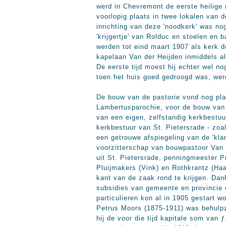
werd in Chevremont de eerste heilige
voorlopig plaats in twee lokalen van
inrichting van deze 'noodkerk' was nog
'krijgertje' van Rolduc en stoelen en
werden tot eind maart 1907 als kerk d
kapelaan Van der Heijden inmiddels a
De eerste tijd moest hij echter wel n
toen het huis goed gedroogd was, werd
De bouw van de pastorie vond nog pla
Lambertusparochie, voor de bouw van 
van een eigen, zelfstandig kerkbestuu
kerkbestuur van St. Pietersrade - zoa
een getrouwe afspiegeling van de 'kla
voorzitterschap van bouwpastoor Van 
uit St. Pietersrade, penningmeester P
Pluijmakers (Vink) en Rothkrantz (Haa
kant van de zaak rond te krijgen. Dan
subsidies van gemeente en provincie 
particulieren kon al in 1905 gestart 
Petrus Moors (1875-1911) was behulp
hij de voor die tijd kapitale som van 