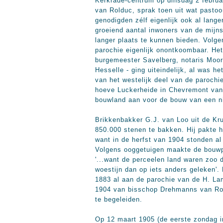
Kerkrade-centrum op dinsdag 2 februar
van Rolduc, sprak toen uit wat pasto
genodigden zélf eigenlijk ook al lang
groeiend aantal inwoners van de mijns
langer plaats te kunnen bieden. Volge
parochie eigenlijk onontkoombaar. Het
burgemeester Savelberg, notaris Moor
Hesselle - ging uiteindelijk, al was h
van het westelijk deel van de parochi
hoeve Luckerheide in Chevremont van
bouwland aan voor de bouw van een ni
Brikkenbakker G.J. van Loo uit de Kru
850.000 stenen te bakken. Hij pakte h
want in de herfst van 1904 stonden al 
Volgens ooggetuigen maakte de bouwpl
'...want de perceelen land waren zoo
woestijn dan op iets anders geleken'.
1883 al aan de parochie van de H. La
1904 van bisschop Drehmanns van Ro
te begeleiden.
Op 12 maart 1905 (de eerste zondag i