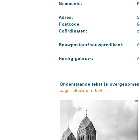
Gemeente:
K
Adres:
S
Postcode:
6
Coördinaten:
x
Bouwpastoor/bouwpredikant:
A
Huidig gebruik:
A
Onderstaande tekst is overgenome
page=596&item=654