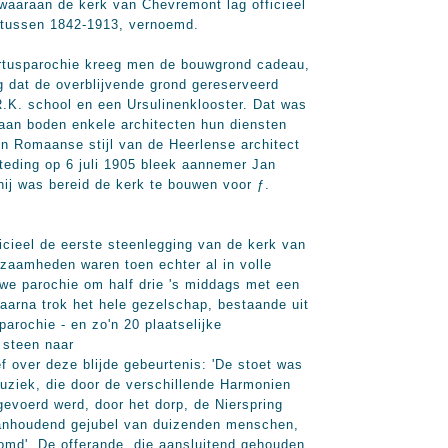
 waaraan de kerk van Chevremont lag officieel
e tussen 1842-1913, vernoemd.
rtusparochie kreeg men de bouwgrond cadeau,
ng dat de overblijvende grond gereserveerd
.K. school en een Ursulinenklooster. Dat was
taan boden enkele architecten hun diensten
n Romaanse stijl van de Heerlense architect
teding op 6 juli 1905 bleek aannemer Jan
ij was bereid de kerk te bouwen voor ƒ.
cieel de eerste steenlegging van de kerk van
kzaamheden waren toen echter al in volle
we parochie om half drie 's middags met een
Daarna trok het hele gezelschap, bestaande uit
parochie - en zo'n 20 plaatselijke
 steen naar
f over deze blijde gebeurtenis: 'De stoet was
uziek, die door de verschillende Harmonien
evoerd werd, door het dorp, de Nierspring
aanhoudend gejubel van duizenden menschen,
omd'. De offerande, die aansluitend gehouden