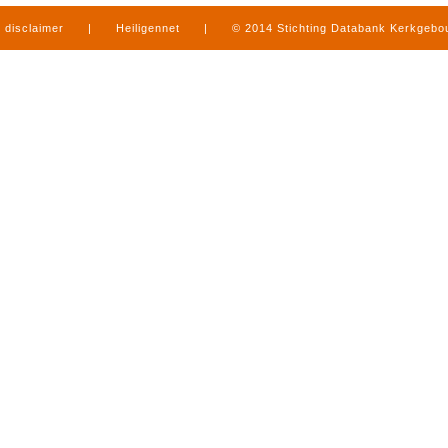
disclaimer
|
Heiligennet
|
© 2014 Stichting Databank Kerkgeb
in Limburg
|
produced by
www.mediamens.nl