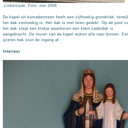
Linkerzijde. Foto: mei 2006
De kapel uit kunradersteen heeft een vijfhoekig grondvlak, terwij
het dak zeshoekig is. Het dak is met leien gedekt. Op de punt v
het dak staat een klokje waarboven een klein zadeldak is
aangebracht. De muren van de kapel wijken alle naar binnen. Ee
ijzeren hek sluit de ingang af.
Interieur