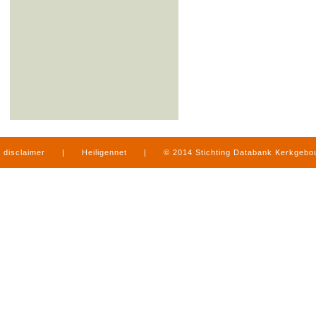
disclaimer
|
Heiligennet
|
© 2014 Stichting Databank Kerkgeb
in Limburg
|
produced by
www.mediamens.nl