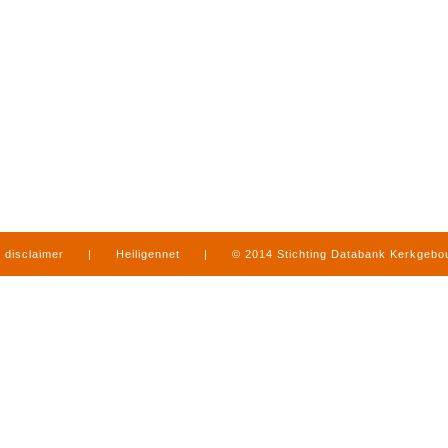
disclaimer
|
Heiligennet
|
© 2014 Stichting Databank Kerkgeb
in Limburg
|
produced by
www.mediamens.nl