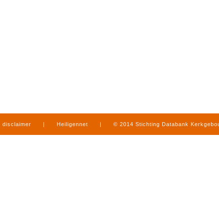
disclaimer
|
Heiligennet
|
© 2014 Stichting Databank Kerkgeb
in Limburg
|
produced by
www.mediamens.nl