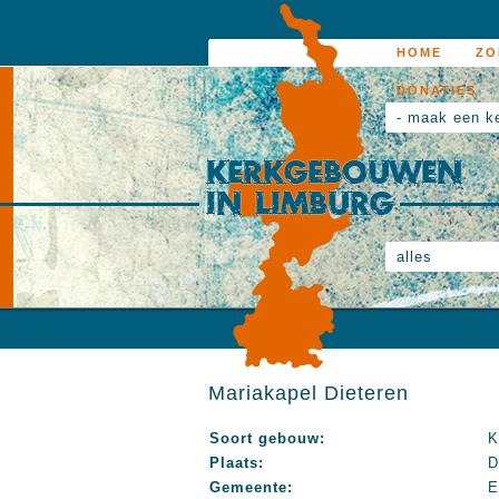
HOME
ZO
DONATIES
- maak een k
alles
Mariakapel Dieteren
Soort gebouw:
K
Plaats:
D
Gemeente:
E