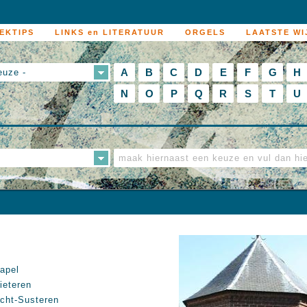
EKTIPS
LINKS en LITERATUUR
ORGELS
LAATSTE WI
A
B
C
D
E
F
G
H
euze -
N
O
P
Q
R
S
T
U
apel
ieteren
cht-Susteren