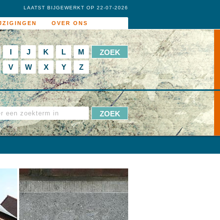
LAATST BIJGEWERKT OP 22-07-2026
JZIGINGEN
OVER ONS
I
J
K
L
M
V
W
X
Y
Z