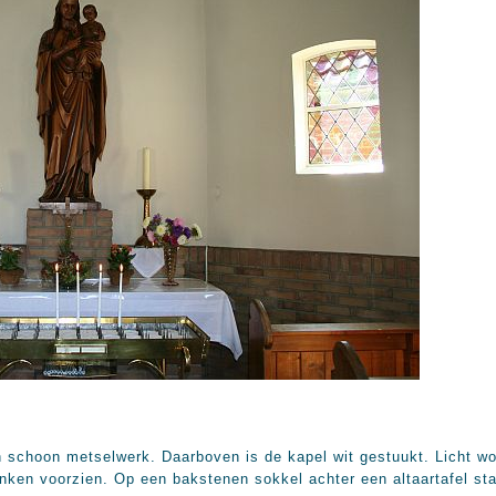
in schoon metselwerk. Daarboven is de kapel wit gestuukt. Licht wo
nken voorzien. Op een bakstenen sokkel achter een altaartafel st