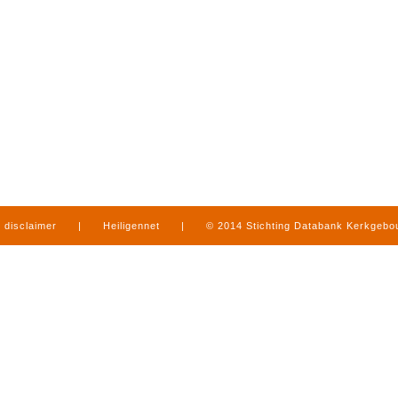
disclaimer
|
Heiligennet
|
© 2014 Stichting Databank Kerkgeb
in Limburg
|
produced by
www.mediamens.nl