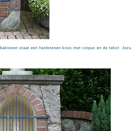
 baksteen staat een hardstenen kruis met corpus en de tekst: Jez