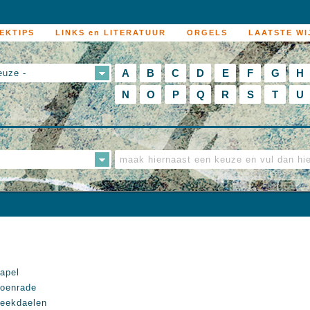
EKTIPS
LINKS en LITERATUUR
ORGELS
LAATSTE WI
A
B
C
D
E
F
G
H
euze -
N
O
P
Q
R
S
T
U
apel
oenrade
eekdaelen