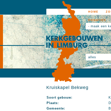
HOME
ZO
DONATIES
- maak een k
alles
Kruiskapel Bekweg
Soort gebouw:
K
Plaats:
D
Gemeente:
B