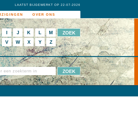
LAATST BIJGEWERKT OP 22-07-2026
JZIGINGEN
OVER ONS
I
J
K
L
M
V
W
X
Y
Z