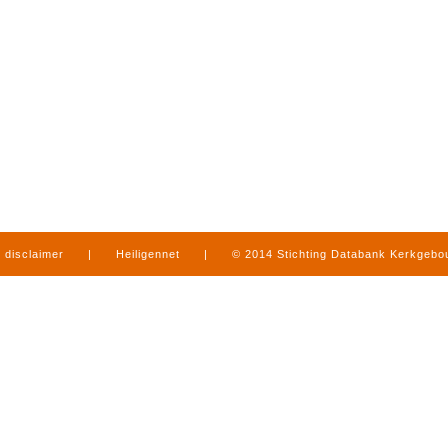
disclaimer
|
Heiligennet
|
© 2014 Stichting Databank Kerkgeb
in Limburg
|
produced by
www.mediamens.nl