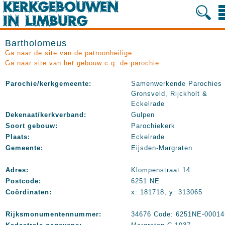
Bartholomeus
Ga naar de site van de patroonheilige
Ga naar site van het gebouw c.q. de parochie
Parochie/kerkgemeente:
Samenwerkende Parochies
Gronsveld, Rijckholt &
Eckelrade
Dekenaat/kerkverband:
Gulpen
Soort gebouw:
Parochiekerk
Plaats:
Eckelrade
Gemeente:
Eijsden-Margraten
Adres:
Klompenstraat 14
Postcode:
6251 NE
Coördinaten:
x: 181718, y: 313065
Rijksmonumentennummer:
34676 Code: 6251NE-00014