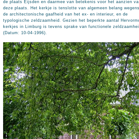
de plaats Eijsden en daarmee van betekenis voor het aanzien va
deze plaats. Het kerkje is tenslotte van algemeen belang wegen
de architectonische gaafheid van het ex- en interieur, en de
typologische zeldzaamheid. Gezien het beperkte aantal Hervorm
kerkjes in Limburg is tevens sprake van functionele zeldzaamhei
(Datum: 10-04-1996).