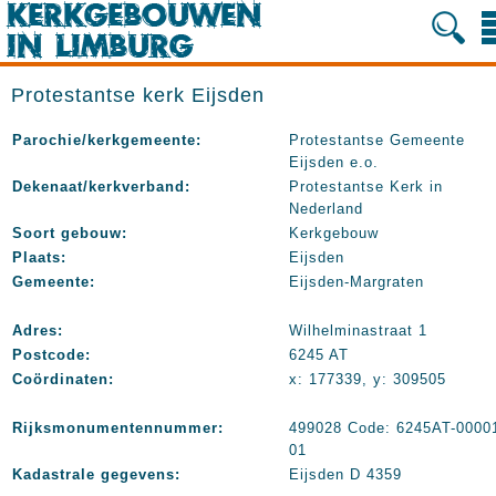
Protestantse kerk Eijsden
Parochie/kerkgemeente:
Protestantse Gemeente
Eijsden e.o.
Dekenaat/kerkverband:
Protestantse Kerk in
Nederland
Soort gebouw:
Kerkgebouw
Plaats:
Eijsden
Gemeente:
Eijsden-Margraten
Adres:
Wilhelminastraat 1
Postcode:
6245 AT
Coördinaten:
x: 177339, y: 309505
Rijksmonumentennummer:
499028 Code: 6245AT-0000
01
Kadastrale gegevens:
Eijsden D 4359