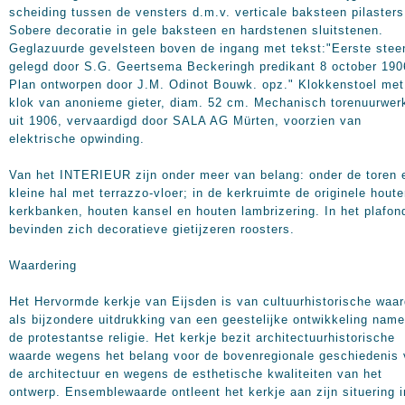
scheiding tussen de vensters d.m.v. verticale baksteen pilasters
Sobere decoratie in gele baksteen en hardstenen sluitstenen.
Geglazuurde gevelsteen boven de ingang met tekst:"Eerste stee
gelegd door S.G. Geertsema Beckeringh predikant 8 october 190
Plan ontworpen door J.M. Odinot Bouwk. opz." Klokkenstoel met
klok van anonieme gieter, diam. 52 cm. Mechanisch torenuurwer
uit 1906, vervaardigd door SALA AG Mürten, voorzien van
elektrische opwinding.
Van het INTERIEUR zijn onder meer van belang: onder de toren 
kleine hal met terrazzo-vloer; in de kerkruimte de originele hout
kerkbanken, houten kansel en houten lambrizering. In het plafon
bevinden zich decoratieve gietijzeren roosters.
Waardering
Het Hervormde kerkje van Eijsden is van cultuurhistorische waa
als bijzondere uitdrukking van een geestelijke ontwikkeling namel
de protestantse religie. Het kerkje bezit architectuurhistorische
waarde wegens het belang voor de bovenregionale geschiedenis
de architectuur en wegens de esthetische kwaliteiten van het
ontwerp. Ensemblewaarde ontleent het kerkje aan zijn situering i