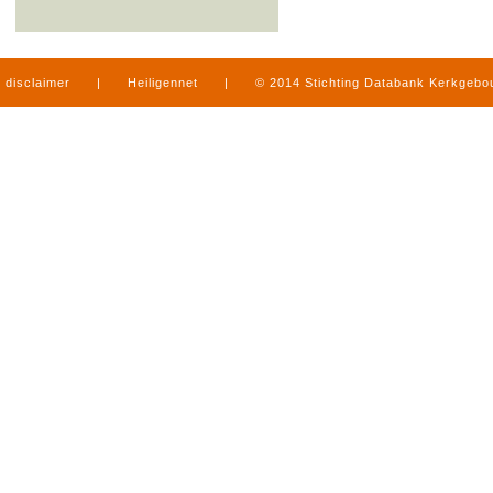
disclaimer
|
Heiligennet
|
© 2014 Stichting Databank Kerkgeb
in Limburg
|
produced by
www.mediamens.nl