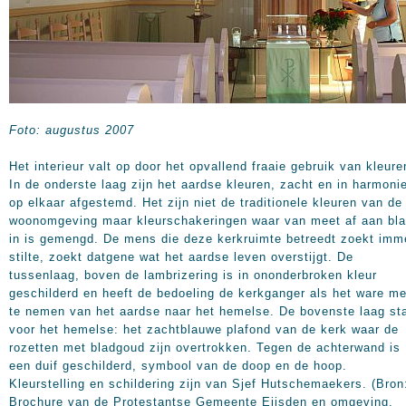
Foto: augustus 2007
Het interieur valt op door het opvallend fraaie gebruik van kleure
In de onderste laag zijn het aardse kleuren, zacht en in harmoni
op elkaar afgestemd. Het zijn niet de traditionele kleuren van de
woonomgeving maar kleurschakeringen waar van meet af aan bl
in is gemengd. De mens die deze kerkruimte betreedt zoekt imm
stilte, zoekt datgene wat het aardse leven overstijgt. De
tussenlaag, boven de lambrizering is in ononderbroken kleur
geschilderd en heeft de bedoeling de kerkganger als het ware m
te nemen van het aardse naar het hemelse. De bovenste laag st
voor het hemelse: het zachtblauwe plafond van de kerk waar de
rozetten met bladgoud zijn overtrokken. Tegen de achterwand is
een duif geschilderd, symbool van de doop en de hoop.
Kleurstelling en schildering zijn van Sjef Hutschemaekers. (Bron
Brochure van de Protestantse Gemeente Eijsden en omgeving,