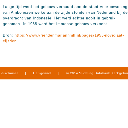
Lange tijd werd het gebouw verhuurd aan de staat voor bewoning
van Ambonezen welke aan de zijde stonden van Nederland bij de
overdracht van Indonesië. Het werd echter nooit in gebruik
genomen. In 1968 werd het immense gebouw verkocht.
Bron:
https://www.vriendenmariannhill.nl/pages/1955-noviciaat-
eijsden
disclaimer
|
Heiligennet
|
© 2014 Stichting Databank Kerkgeb
in Limburg
|
produced by
www.mediamens.nl