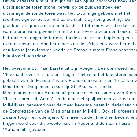
Uit de kadastrale minuut blijkt dat een op de noordoost hoek een
uitspringende toren stond, terwijl op de zuidwesthoek een
uitspringende ronde toren was. Het L-vormige gebouw met het
rechthoekige terras behield aanvankelijk zijn omgrachting. De
grachten stulpten aan de noordzijde uit tot een vijver die door e
warme bron werd gevoed en het water leverde voor een beekje. 
het ruime omringende terrein stonden aan de oostzijde nog een
tweetal opstallen. Aan het einde van de 19de eeuw werd het geb
een Kapucijnenklooster waarin de Franse zusters Franciscaness
hun domicilie hadden.
Het overvolle St. Paul barste uit zijn voegen. Besloten werd het
‘Noviciaat’ over te plaatsen. Begin 1954 werd het kloosterpensio
gekocht van de Franse Zusters Franciscanessen een 10 tal km 
Maastricht. De gemeenschap op St. Paul werd zelden
Missionarissen van Mariannhill genoemd. Vaak’ paters van Klein
Vink of paters uit Arcen’. In de maatschappij werden ze meestal
Mill-Hillers genoemd naar de meer bekende naam in Nederland v
de Congregatie van de Missionarissen Mill-Hill. Ook zij droegen 
zwarte toog met rode sjerp. Om meer duidelijkheid en bekendhei
krijgen werd voor dit tweede huis in Nederland de naam Huize
‘Mariannhill’ gekozen.