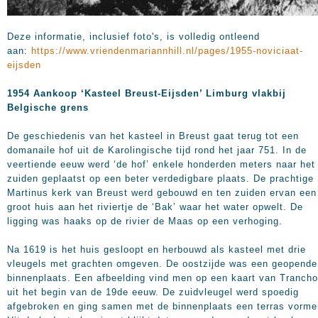
Deze informatie, inclusief foto's, is volledig ontleend
aan:
https://www.vriendenmariannhill.nl/pages/1955-noviciaat-
eijsden
1954 Aankoop ‘Kasteel Breust-Eijsden’ Limburg vlakbij
Belgische grens
De geschiedenis van het kasteel in Breust gaat terug tot een
domanaile hof uit de Karolingische tijd rond het jaar 751. In de
veertiende eeuw werd ‘de hof’ enkele honderden meters naar het
zuiden geplaatst op een beter verdedigbare plaats. De prachtige
Martinus kerk van Breust werd gebouwd en ten zuiden ervan een
groot huis aan het riviertje de ‘Bak’ waar het water opwelt. De
ligging was haaks op de rivier de Maas op een verhoging.
Na 1619 is het huis gesloopt en herbouwd als kasteel met drie
vleugels met grachten omgeven. De oostzijde was een geopende
binnenplaats. Een afbeelding vind men op een kaart van Trancho
uit het begin van de 19de eeuw. De zuidvleugel werd spoedig
afgebroken en ging samen met de binnenplaats een terras vorme