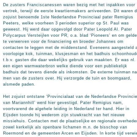
De zusters Franciscanessen waren bezig met het inpakken voor
vertrek, terwijl de eerste kwartiermakers arriveerden. Dit waren 
zojuist benoemde 1ste Nederlandse Provinciaal pater Remigius
Peeters, welke voorheen 3 perioden superior op St. Paul was
geweest. Hij werd daar opgevolgd door Pater Leopold Al. Pater
Polycarpus Versteijlen voor PR, o.a. blad ‘Pioneers’ en om geld
te verwerven voor de financiering en broeder Johannes om
contacten te leggen met de middenstand. Eveneens aangesteld 
voorlopige kok, tuinman, klusjesman en het badhuis schoonhoud
t.b.v. gasten die daar wekelijks gebruik van maakten. Er was nl.
een eigen warmwaterbron welke diende voor een publiekelijk
badhuis dat tevens diende als inkomsten. De externe tuinman n
men van de zusters over. Hij verzorgde de tuin en boomgaard,
alsmede paden.
Het zojuist ontstane ‘Provincialaat van de Nederlandse Provinci
van Mariannhill’ werd hier gevestigd. Pater Remigius nam,
voortvarend de algehele leiding in Nederland ter hand. Hier in
Eijsden toonde hij wederom zijn stuwkracht van het nieuwe
missiehuis. Contacten met de plaatselijke en regionale overhede
zowel kerkelijk als openbare lichamen m.n. de bisschop van
Roermond en de gemeenten Arcen en Eijsden. In korte tijd verwi