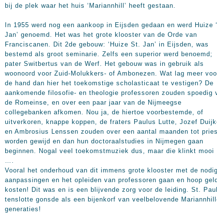
bij de plek waar het huis ‘Mariannhill’ heeft gestaan.
In 1955 werd nog een aankoop in Eijsden gedaan en werd Huize ‘
Jan’ genoemd. Het was het grote klooster van de Orde van
Franciscanen. Dit 2de gebouw: ‘Huize St. Jan’ in Eijsden, was
bestemd als groot seminarie. Zelfs een superior werd benoemd;
pater Switbertus van de Werf. Het gebouw was in gebruik als
woonoord voor Zuid-Molukkers- of Ambonezen. Wat lag meer voo
de hand dan hier het toekomstige scholasticaat te vestigen? De
aankomende filosofie- en theologie professoren zouden spoedig 
de Romeinse, en over een paar jaar van de Nijmeegse
collegebanken afkomen. Nou ja, de hiertoe voorbestemde, of
uitverkoren, knappe koppen, de fraters Paulus Lutte, Jozef Duijk
en Ambrosius Lenssen zouden over een aantal maanden tot pries
worden gewijd en dan hun doctoraalstudies in Nijmegen gaan
beginnen. Nogal veel toekomstmuziek dus, maar die klinkt mooi 
….
Vooral het onderhoud van dit immens grote klooster met de nodi
aanpassingen en het opleiden van professoren gaan en hoop gel
kosten! Dit was en is een blijvende zorg voor de leiding. St. Pau
tenslotte gonsde als een bijenkorf van veelbelovende Mariannhill
generaties!