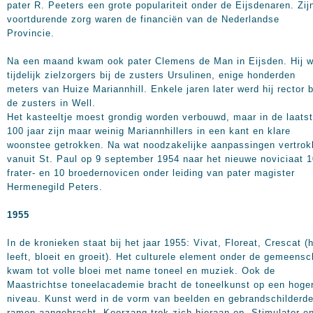
pater R. Peeters een grote populariteit onder de Eijsdenaren. Zij
voortdurende zorg waren de financiën van de Nederlandse
Provincie.
Na een maand kwam ook pater Clemens de Man in Eijsden. Hij 
tijdelijk zielzorgers bij de zusters Ursulinen, enige honderden
meters van Huize Mariannhill. Enkele jaren later werd hij rector b
de zusters in Well.
Het kasteeltje moest grondig worden verbouwd, maar in de laats
100 jaar zijn maar weinig Mariannhillers in een kant en klare
woonstee getrokken. Na wat noodzakelijke aanpassingen vertro
vanuit St. Paul op 9 september 1954 naar het nieuwe noviciaat 
frater- en 10 broedernovicen onder leiding van pater magister
Hermenegild Peters.
1955
In de kronieken staat bij het jaar 1955: Vivat, Floreat, Crescat (
leeft, bloeit en groeit). Het culturele element onder de gemeens
kwam tot volle bloei met name toneel en muziek. Ook de
Maastrichtse toneelacademie bracht de toneelkunst op een hoge
niveau. Kunst werd in de vorm van beelden en gebrandschilderd
ramen aangebracht. Koorzang trok zich hieraan op. Stimulator e