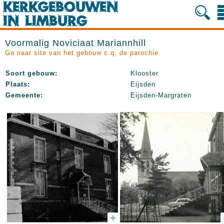
Voormalig Noviciaat Mariannhill
Ga naar site van het gebouw c.q. de parochie
Soort gebouw:
Klooster
Plaats:
Eijsden
Gemeente:
Eijsden-Margraten