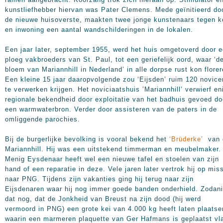
kunstliefhebber hiervan was Pater Clemens. Mede geïnitieerd do
de nieuwe huisoverste, maakten twee jonge kunstenaars tegen k
en inwoning een aantal wandschilderingen in de lokalen.
Een jaar later, september 1955, werd het huis omgetoverd door 
ploeg vakbroeders van St. Paul, tot een geriefelijk oord, waar ‘d
bloem van Mariannhill in Nederland’ in alle dorpse rust kon florer
Een kleine 15 jaar daaropvolgende zou ‘Eijsden’ ruim 120 novice
te verwerken krijgen. Het noviciaatshuis ’Mariannhill’ verwierf en
regionale bekendheid door exploitatie van het badhuis gevoed do
een warmwaterbron. Verder door assisteren van de paters in de
omliggende parochies.
Bij de burgerlijke bevolking is vooral bekend het
‘Brüderke’
van 
Mariannhill. Hij was een uitstekend timmerman en meubelmaker.
Menig Eysdenaar heeft wel een nieuwe tafel en stoelen van zijn
hand of een reparatie in deze. Vele jaren later vertrok hij op mis
naar PNG. Tijdens zijn vakanties ging hij terug naar zijn
Eijsdenaren waar hij nog immer goede banden onderhield. Zodan
dat nog, dat de Jonkheid van Breust na zijn dood (hij werd
vermoord in PNG) een grote kei van 4.000 kg heeft laten plaatse
waarin een marmeren plaquette van Ger Hafmans is geplaatst vl