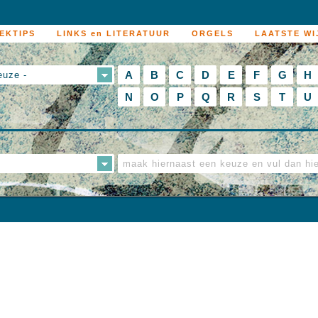
EKTIPS
LINKS en LITERATUUR
ORGELS
LAATSTE WI
A
B
C
D
E
F
G
H
euze -
N
O
P
Q
R
S
T
U