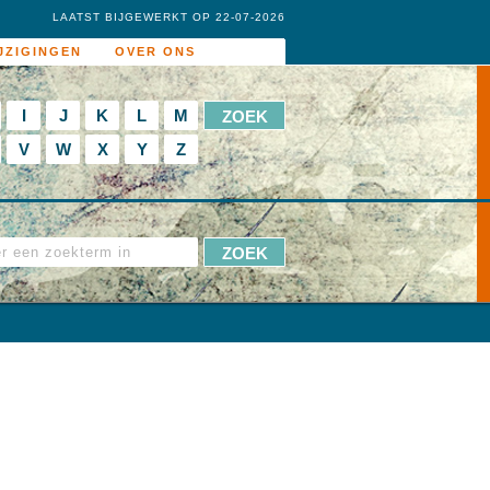
LAATST BIJGEWERKT OP 22-07-2026
JZIGINGEN
OVER ONS
I
J
K
L
M
V
W
X
Y
Z