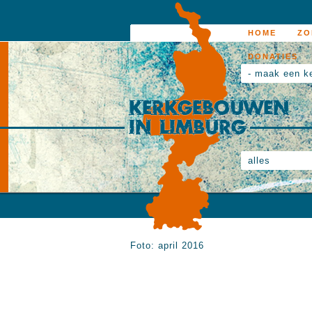
HOME
ZO
DONATIES
- maak een k
alles
Foto: april 2016