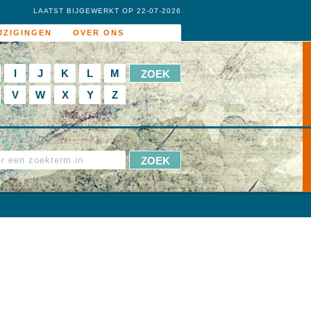
LAATST BIJGEWERKT OP 22-07-2026
JZIGINGEN
OVER ONS
I
J
K
L
M
V
W
X
Y
Z