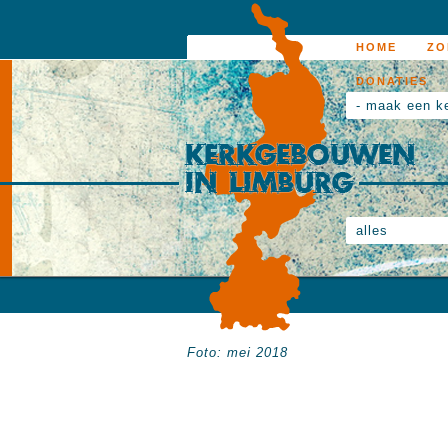
HOME
ZO
DONATIES
- maak een k
alles
Foto: mei 2018