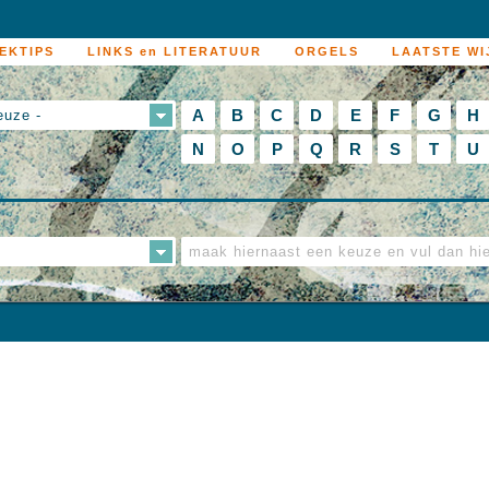
EKTIPS
LINKS en LITERATUUR
ORGELS
LAATSTE WI
A
B
C
D
E
F
G
H
euze -
N
O
P
Q
R
S
T
U