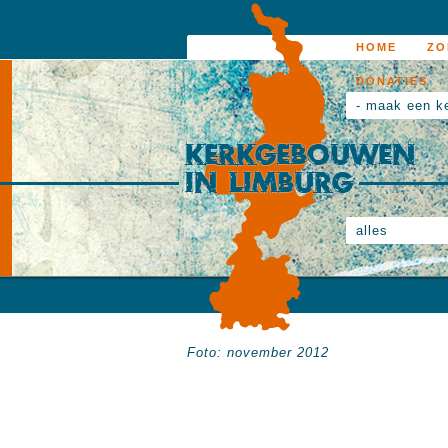
HOME
ZO
DONATIES
- maak een k
alles
Foto: november 2012