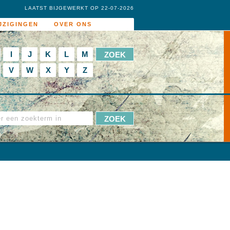
LAATST BIJGEWERKT OP 22-07-2026
JZIGINGEN
OVER ONS
I
J
K
L
M
V
W
X
Y
Z