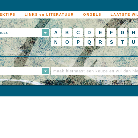
EKTIPS
LINKS en LITERATUUR
ORGELS
LAATSTE WI
A
B
C
D
E
F
G
H
euze -
N
O
P
Q
R
S
T
U