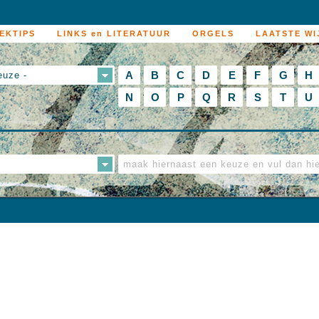
EKTIPS
LINKS en LITERATUUR
ORGELS
LAATSTE WI
A
B
C
D
E
F
G
H
euze -
N
O
P
Q
R
S
T
U