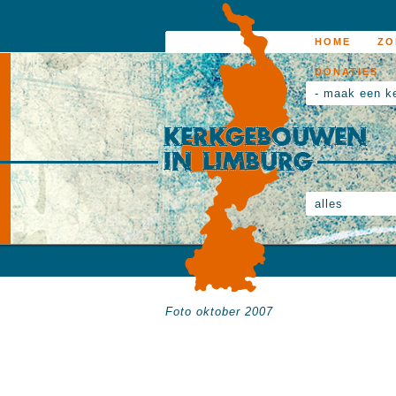
HOME
ZO
DONATIES
- maak een k
alles
Foto oktober 2007