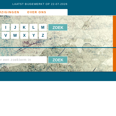
LAATST BIJGEWERKT OP 22-07-2026
JZIGINGEN
OVER ONS
I
J
K
L
M
V
W
X
Y
Z