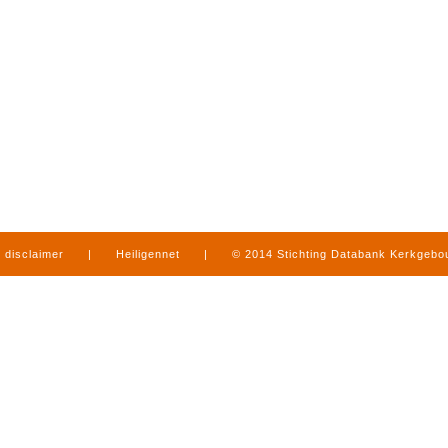
disclaimer
|
Heiligennet
|
© 2014 Stichting Databank Kerkgeb
in Limburg
|
produced by
www.mediamens.nl