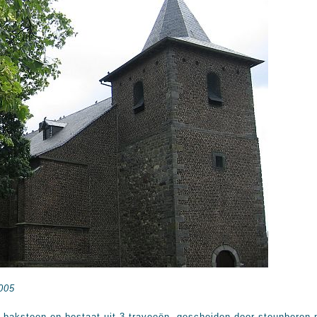
2005
t baksteen en bestaat uit 3 traveeën, gescheiden door steunberen