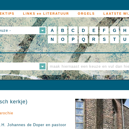
EKTIPS
LINKS en LITERATUUR
ORGELS
LAATSTE WI
A
B
C
D
E
F
G
H
euze -
N
O
P
Q
R
S
T
U
sch kerkje)
arochie
.H. Johannes de Doper en pastoor