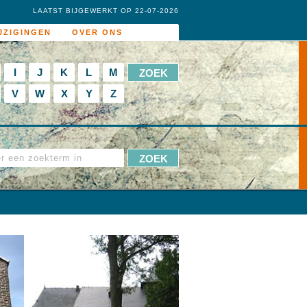
LAATST BIJGEWERKT OP 22-07-2026
JZIGINGEN
OVER ONS
I
J
K
L
M
V
W
X
Y
Z