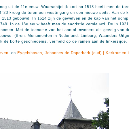
 nog uit de 11e eeuw. Waarschijnlijk kort na 1513 heeft men de tor
'23 kreeg de toren een westingang en een nieuwe spits. Van de ke
rt 1513 gebouwd. In 1614 zijn de gewelven en de kap van het schi
1749. In de 18e eeuw heeft men de sacristie vernieuwd. De in 1921 
genomen. Met de toename van het aantal inwoners als gevolg van d
ouwd. (Bron: Monumenten in Nederland: Limburg, Waanders Uitgev
k de korte geschiedenis, vermeld op de ramen aan de linkerzijde.
hoven
en
Eygelshoven, Johannes de Doperkerk (oud) | Kerkramen i