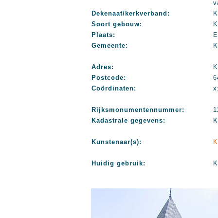
v
Dekenaat/kerkverband:
K
Soort gebouw:
K
Plaats:
E
Gemeente:
K
Adres:
K
Postcode:
6
Coördinaten:
x
Rijksmonumentennummer:
1
Kadastrale gegevens:
K
Kunstenaar(s):
K
Huidig gebruik:
K