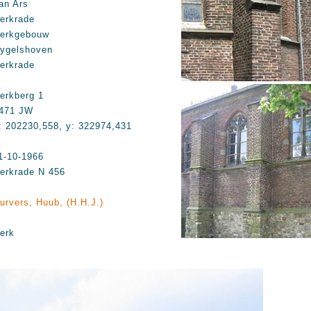
an Ars
erkrade
erkgebouw
ygelshoven
erkrade
erkberg 1
471 JW
: 202230,558, y: 322974,431
1-10-1966
erkrade N 456
urvers, Huub, (H.H.J.)
erk