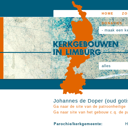
HOME
ZO
DONATIES
- maak een k
alles
Johannes de Doper (oud goti
Ga naar de site van de patroonheilige
Ga naar site van het gebouw c.q. de p
Parochie/kerkgemeente:
H