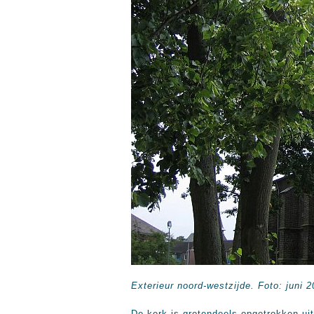
Exterieur noord-westzijde. Foto: juni 
De kerk is grotendeels opgetrokken ui