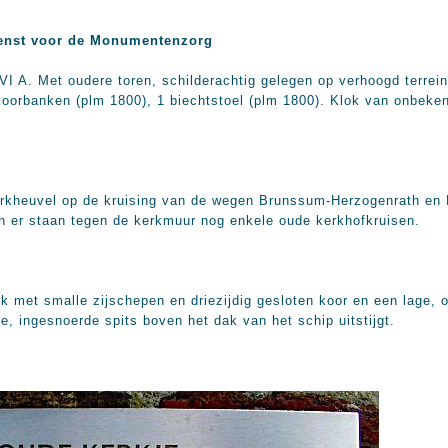
enst voor de Monumentenzorg
VI A. Met oudere toren, schilderachtig gelegen op verhoogd terrein
skoorbanken (plm 1800), 1 biechtstoel (plm 1800). Klok van onbeke
 kerkheuvel op de kruising van de wegen Brunssum-Herzogenrath e
n er staan tegen de kerkmuur nog enkele oude kerkhofkruisen.
rk met smalle zijschepen en driezijdig gesloten koor en een lage, 
, ingesnoerde spits boven het dak van het schip uitstijgt.