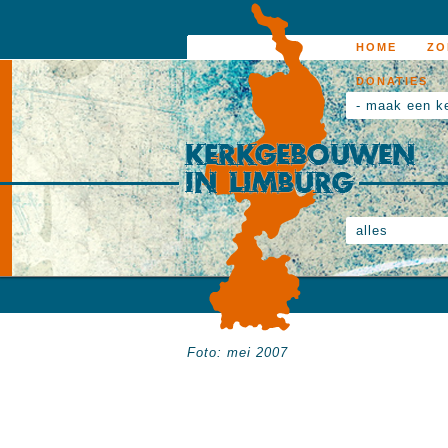
HOME
ZO
DONATIES
- maak een k
alles
Foto: mei 2007