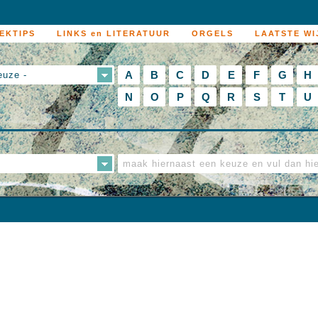
EKTIPS
LINKS en LITERATUUR
ORGELS
LAATSTE WI
A
B
C
D
E
F
G
H
euze -
N
O
P
Q
R
S
T
U