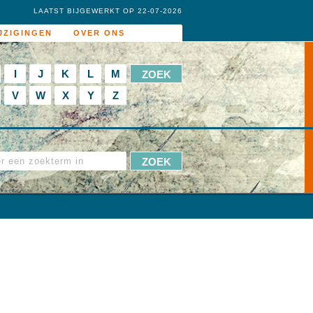
LAATST BIJGEWERKT OP 22-07-2026
JZIGINGEN
OVER ONS
I
J
K
L
M
V
W
X
Y
Z